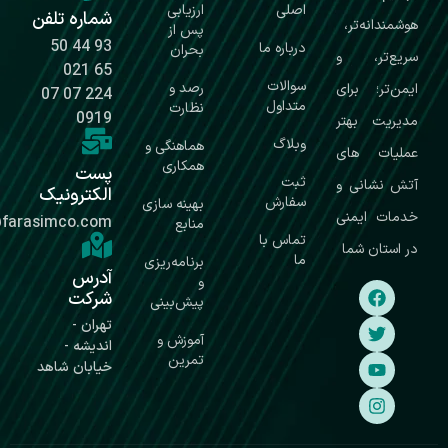
اصلی
ارزیابی
شماره تلفن
پس از
93 44 50
درباره ما
بحران
65 021
سوالات
رصد و
224 07 07
متداول
نظارت
0919
وبلاگ
هماهنگی و
همکاری
پست
ثبت
الکترونیک
سفارش
بهینه سازی
info@farasimco.com
منابع
تماس با
ما
برنامه‌ریزی
آدرس
و
شرکت
پیش‌بینی
تهران -
آموزش و
اندیشه -
تمرین
خیابان شاهد