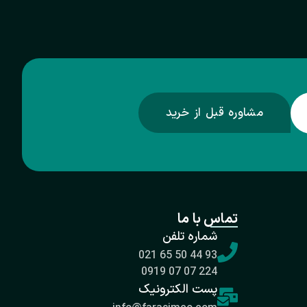
مشاوره قبل از خرید
تماس با ما
شماره تلفن
93 44 50 65 021
224 07 07 0919
پست الکترونیک